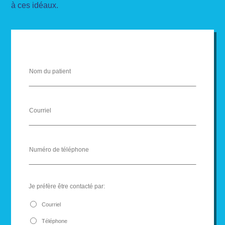
à ces idéaux.
Nom
du
patient
*
Email
Address
*
Phone
Number
*
Je préfère être contacté par:
Courriel
Téléphone