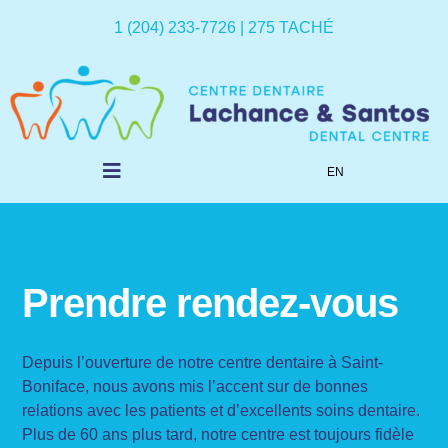
Skip
1 (204) 233-7726 | 275 TACHÉ
to
content
EN
Toggle
Navigation
Accueil
Prendre rendez-vous
À notre sujet
Services
Depuis l’ouverture de notre centre dentaire à Saint-
Boniface, nous avons mis l’accent sur de bonnes
relations avec les patients et d’excellents soins dentaire.
Prendre rendez-vous
Plus de 60 ans plus tard, notre centre est toujours fidèle